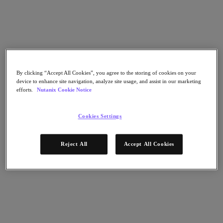
Continuidad del negocio y recuperación ante
fallos
Seguridad
DevOps y operaciones de TI
Sostenibilidad & TI
Aplicaciónes
Citrix Virtual Apps & Desktops
By clicking “Accept All Cookies”, you agree to the storing of cookies on your
Microsoft SQL Server
device to enhance site navigation, analyze site usage, and assist in our marketing
Oracle
efforts.
Nutanix Cookie Notice
Sectores
Automoción
Cookies Settings
Educación
Gobierno federal
Servicios financieros
Reject All
Accept All Cookies
Atención sanitaria
Legal
Fabricación
Medios y entretenimiento
Retail
Proveedor de servicios
Gobierno estatal y local
Partners