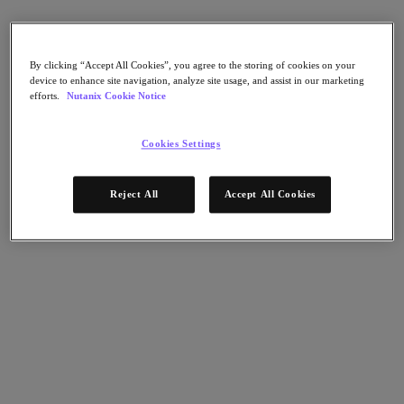
Continuidad del negocio y recuperación ante
fallos
Seguridad
DevOps y operaciones de TI
By clicking “Accept All Cookies”, you agree to the storing of cookies on your
Sostenibilidad & TI
device to enhance site navigation, analyze site usage, and assist in our marketing
Aplicaciónes
efforts.
Nutanix Cookie Notice
Citrix Virtual Apps & Desktops
Microsoft SQL Server
Cookies Settings
Oracle
Sectores
Reject All
Accept All Cookies
Automoción
Educación
Gobierno federal
Servicios financieros
Atención sanitaria
Legal
Fabricación
Medios y entretenimiento
Retail
Proveedor de servicios
Gobierno estatal y local
Partners