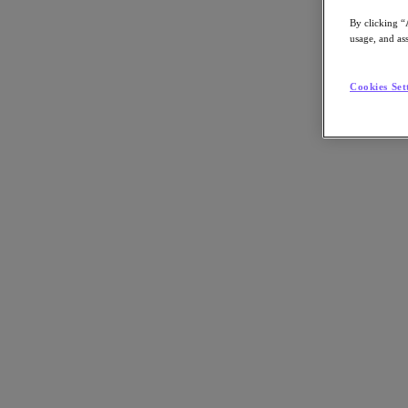
By clicking “
usage, and ass
Go to Section
Cookies Set
Qué hacemos
Agentic AI
Soluciones
Soluciones
Casos de uso clave
Aplicaciones críticas para la empresa
Multicloud híbrida
Nube privada
Cloud Native
Soberanía digital
Desarrollo/ Pruebas
End-User Computing
IA/​aprendizaje automático
Oficinas remotas y sucursales