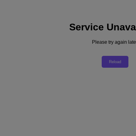
Service Unava
Soporte
Servicios
Contacte con nosotros
Please try again late
España (Español)
Deutschland (Deutsch)
Reload
España (Español)
France (Français)
Italia (Italiano)
English
日本 (日本語)
대한민국(KR)
Latinoamérica (Español)
Brasil (Português)
台灣 (繁體中文)
United Kingdom (English)
Australia (English)
Asia Pacific (English)