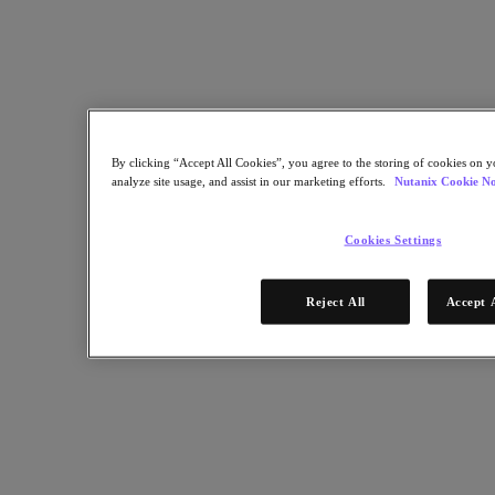
Partners
Red de partners
Encuentre un partner
Alianza Tecnológica
Integradores de sistemas
Alianzas OEM
By clicking “Accept All Cookies”, you agree to the storing of cookies on y
Partners de consultoría
analyze site usage, and assist in our marketing efforts.
Nutanix Cookie No
Proveedor de formación
Partners distribuidores
Proveedores de servicios
Cookies Settings
¿Todavía no es partner?
Reject All
Accept 
Conviértase en partner
¿Ya es partner?
Inicio de sesión
Solicite acceso al portal
XPAND Demand Center
Recursos
Recursos