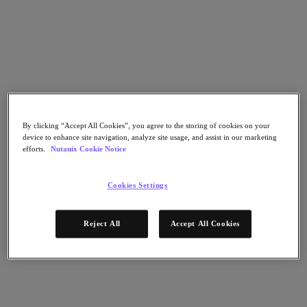
Go to Section
Qué hacemos
Agentic AI
Soluciones
By clicking “Accept All Cookies”, you agree to the storing of cookies on your
device to enhance site navigation, analyze site usage, and assist in our marketing
efforts.
Nutanix Cookie Notice
Soluciones
Casos de uso clave
Cookies Settings
Aplicaciones críticas para la empresa
Multicloud híbrida
Reject All
Accept All Cookies
Nube privada
Cloud Native
Soberanía digital
Desarrollo/ Pruebas
End-User Computing
IA/​aprendizaje automático
Oficinas remotas y sucursales