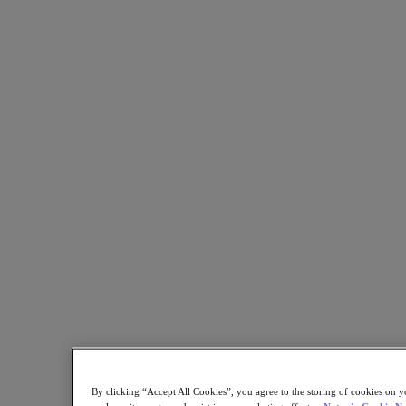
Partners
Red de partners
Encuentre un partner
Alianza Tecnológica
Integradores de sistemas
Alianzas OEM
Partners de consultoría
Proveedor de formación
Partners distribuidores
Proveedores de servicios
¿Todavía no es partner?
Conviértase en partner
¿Ya es partner?
Inicio de sesión
Solicite acceso al portal
XPAND Demand Center
Recursos
By clicking “Accept All Cookies”, you agree to the storing of cookies on y
Recursos