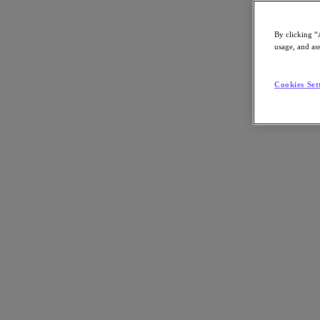
By clicking “
usage, and ass
Go to Section
Cookies Set
Qué hacemos
Agentic AI
Soluciones
Soluciones
Casos de uso clave
Aplicaciones críticas para la empresa
Multicloud híbrida
Nube privada
Cloud Native
Soberanía digital
Desarrollo/ Pruebas
End-User Computing
IA/​aprendizaje automático
Oficinas remotas y sucursales