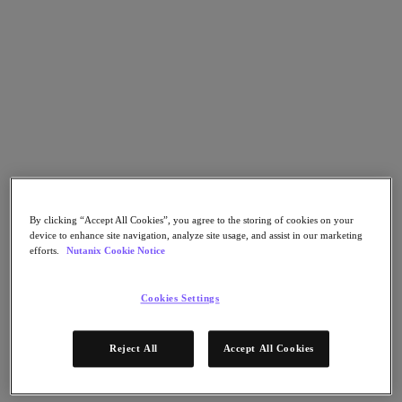
Go to Section
Qué hacemos
Agentic AI
Soluciones
Soluciones
By clicking “Accept All Cookies”, you agree to the storing of cookies on your
Casos de uso clave
device to enhance site navigation, analyze site usage, and assist in our marketing
efforts.
Nutanix Cookie Notice
Aplicaciones críticas para la empresa
Multicloud híbrida
Nube privada
Cookies Settings
Cloud Native
Soberanía digital
Desarrollo/ Pruebas
Reject All
Accept All Cookies
End-User Computing
IA/​aprendizaje automático
Oficinas remotas y sucursales