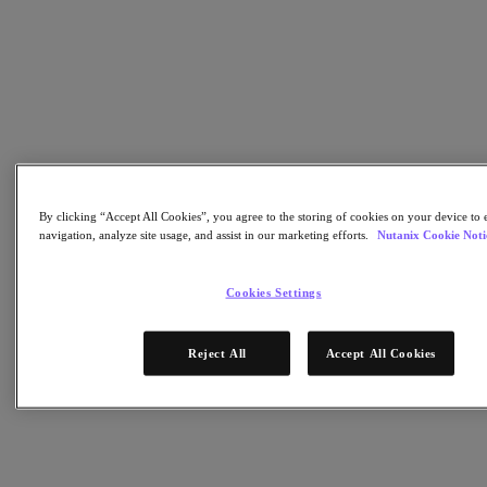
Continuidad del negocio y recuperación ante
fallos
Seguridad
DevOps y operaciones de TI
Sostenibilidad & TI
Aplicaciónes
Citrix Virtual Apps & Desktops
Microsoft SQL Server
Oracle
Sectores
By clicking “Accept All Cookies”, you agree to the storing of cookies on your device to 
navigation, analyze site usage, and assist in our marketing efforts.
Nutanix Cookie Noti
Automoción
Educación
Gobierno federal
Cookies Settings
Servicios financieros
Atención sanitaria
Legal
Reject All
Accept All Cookies
Fabricación
Medios y entretenimiento
Retail
Proveedor de servicios
Gobierno estatal y local
Partners