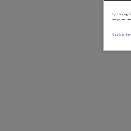
By clicking “
usage, and ass
Go to Section
Cookies Set
Qué hacemos
Agentic AI
Soluciones
Soluciones
Casos de uso clave
Aplicaciones críticas para la empresa
Multicloud híbrida
Nube privada
Cloud Native
Soberanía digital
Desarrollo/ Pruebas
End-User Computing
IA/​aprendizaje automático
Oficinas remotas y sucursales