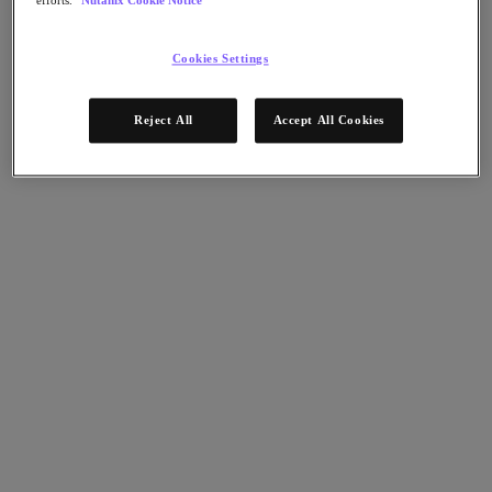
efforts.
Nutanix Cookie Notice
Continuidad del negocio y recuperación ante
fallos
Seguridad
Cookies Settings
DevOps y operaciones de TI
Sostenibilidad & TI
Aplicaciónes
Reject All
Accept All Cookies
Citrix Virtual Apps & Desktops
Microsoft SQL Server
Oracle
Sectores
Automoción
Educación
Gobierno federal
Servicios financieros
Atención sanitaria
Legal
Fabricación
Medios y entretenimiento
Retail
Proveedor de servicios
Gobierno estatal y local
Partners