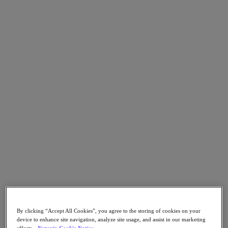
Go to Section
Qué hacemos
Agentic AI
Soluciones
Soluciones
Casos de uso clave
Aplicaciones críticas para la empresa
Multicloud híbrida
Nube privada
Cloud Native
Soberanía digital
Desarrollo/ Pruebas
End-User Computing
By clicking “Accept All Cookies”, you agree to the storing of cookies on your
IA/​aprendizaje automático
device to enhance site navigation, analyze site usage, and assist in our marketing
Oficinas remotas y sucursales