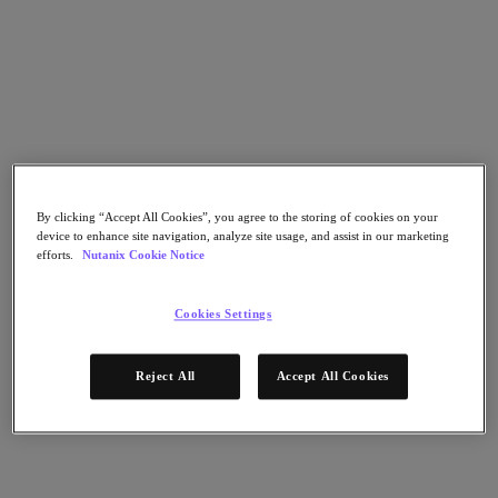
Go to Section
Qué hacemos
Agentic AI
Soluciones
By clicking “Accept All Cookies”, you agree to the storing of cookies on your
device to enhance site navigation, analyze site usage, and assist in our marketing
efforts.
Nutanix Cookie Notice
Soluciones
Casos de uso clave
Cookies Settings
Aplicaciones críticas para la empresa
Multicloud híbrida
Nube privada
Reject All
Accept All Cookies
Cloud Native
Soberanía digital
Desarrollo/ Pruebas
End-User Computing
IA/​aprendizaje automático
Oficinas remotas y sucursales