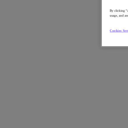
By clicking “
usage, and ass
Go to Section
Cookies Set
Qué hacemos
Agentic AI
Soluciones
Soluciones
Casos de uso clave
Aplicaciones críticas para la empresa
Multicloud híbrida
Nube privada
Cloud Native
Soberanía digital
Desarrollo/ Pruebas
End-User Computing
IA/​aprendizaje automático
Oficinas remotas y sucursales