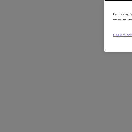
By clicking “
usage, and ass
Go to Section
Cookies Set
Qué hacemos
Agentic AI
Soluciones
Soluciones
Casos de uso clave
Aplicaciones críticas para la empresa
Multicloud híbrida
Nube privada
Cloud Native
Soberanía digital
Desarrollo/ Pruebas
End-User Computing
IA/​aprendizaje automático
Oficinas remotas y sucursales