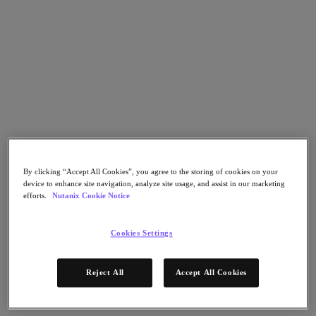
Go to Section
Qué hacemos
Agentic AI
Soluciones
Soluciones
By clicking “Accept All Cookies”, you agree to the storing of cookies on your
Casos de uso clave
device to enhance site navigation, analyze site usage, and assist in our marketing
efforts.
Nutanix Cookie Notice
Aplicaciones críticas para la empresa
Multicloud híbrida
Nube privada
Cookies Settings
Cloud Native
Soberanía digital
Desarrollo/ Pruebas
Reject All
Accept All Cookies
End-User Computing
IA/​aprendizaje automático
Oficinas remotas y sucursales