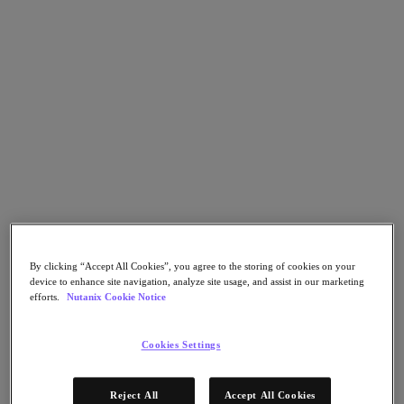
Go to Section
Qué hacemos
Agentic AI
Soluciones
Soluciones
Casos de uso clave
Aplicaciones críticas para la empresa
By clicking “Accept All Cookies”, you agree to the storing of cookies on your
Multicloud híbrida
device to enhance site navigation, analyze site usage, and assist in our marketing
Nube privada
efforts.
Nutanix Cookie Notice
Cloud Native
Soberanía digital
Desarrollo/ Pruebas
Cookies Settings
End-User Computing
IA/​aprendizaje automático
Oficinas remotas y sucursales
Reject All
Accept All Cookies