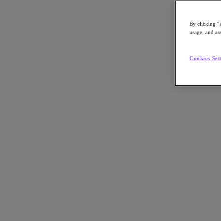
By clicking “
usage, and ass
Go to Section
Cookies Set
Qué hacemos
Agentic AI
Soluciones
Soluciones
Casos de uso clave
Aplicaciones críticas para la empresa
Multicloud híbrida
Nube privada
Cloud Native
Soberanía digital
Desarrollo/ Pruebas
End-User Computing
IA/​aprendizaje automático
Oficinas remotas y sucursales