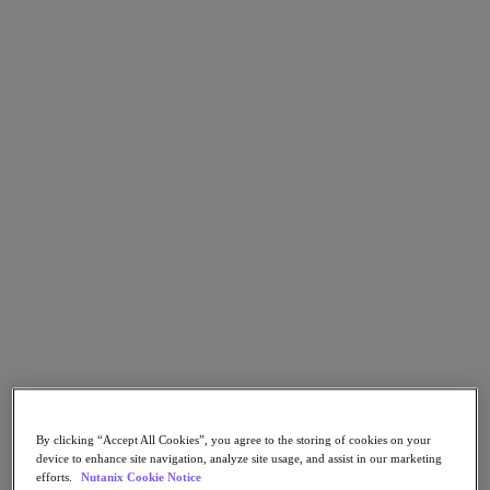
Continuidad del negocio y recuperación ante
fallos
Seguridad
DevOps y operaciones de TI
Sostenibilidad & TI
Aplicaciónes
Citrix Virtual Apps & Desktops
Microsoft SQL Server
Oracle
Sectores
Automoción
Educación
Gobierno federal
Servicios financieros
Atención sanitaria
Legal
Fabricación
Medios y entretenimiento
Retail
Proveedor de servicios
By clicking “Accept All Cookies”, you agree to the storing of cookies on your
Gobierno estatal y local
device to enhance site navigation, analyze site usage, and assist in our marketing
Partners
efforts.
Nutanix Cookie Notice