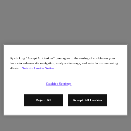
Continuidad del negocio y recuperación ante
fallos
Seguridad
DevOps y operaciones de TI
Sostenibilidad & TI
Aplicaciónes
Citrix Virtual Apps & Desktops
Microsoft SQL Server
Oracle
Sectores
By clicking “Accept All Cookies”, you agree to the storing of cookies on your
device to enhance site navigation, analyze site usage, and assist in our marketing
Automoción
efforts.
Nutanix Cookie Notice
Educación
Gobierno federal
Servicios financieros
Cookies Settings
Atención sanitaria
Legal
Fabricación
Reject All
Accept All Cookies
Medios y entretenimiento
Retail
Proveedor de servicios
Gobierno estatal y local
Partners