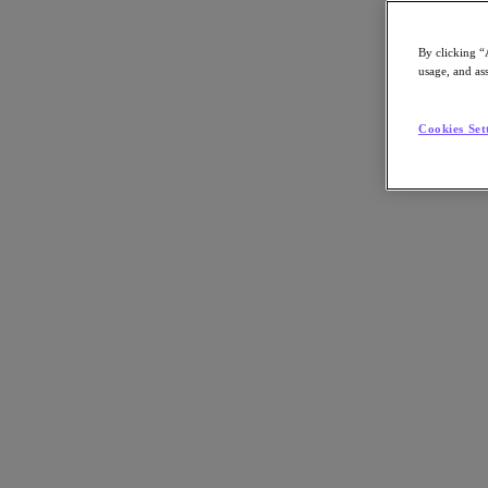
By clicking “
usage, and ass
Go to Section
Cookies Set
Qué hacemos
Agentic AI
Soluciones
Soluciones
Casos de uso clave
Aplicaciones críticas para la empresa
Multicloud híbrida
Nube privada
Cloud Native
Soberanía digital
Desarrollo/ Pruebas
End-User Computing
IA/​aprendizaje automático
Oficinas remotas y sucursales