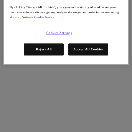
Continuidad del negocio y recuperación ante
fallos
By clicking “Accept All Cookies”, you agree to the storing of cookies on your
Seguridad
device to enhance site navigation, analyze site usage, and assist in our marketing
efforts.
Nutanix Cookie Notice
DevOps y operaciones de TI
Sostenibilidad & TI
Aplicaciónes
Cookies Settings
Citrix Virtual Apps & Desktops
Microsoft SQL Server
Reject All
Accept All Cookies
Oracle
Sectores
Automoción
Educación
Gobierno federal
Servicios financieros
Atención sanitaria
Legal
Fabricación
Medios y entretenimiento
Retail
Proveedor de servicios
Gobierno estatal y local
Partners