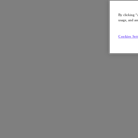
By clicking “
usage, and ass
Go to Section
Cookies Set
Qué hacemos
Agentic AI
Soluciones
Soluciones
Casos de uso clave
Aplicaciones críticas para la empresa
Multicloud híbrida
Nube privada
Cloud Native
Soberanía digital
Desarrollo/ Pruebas
End-User Computing
IA/​aprendizaje automático
Oficinas remotas y sucursales