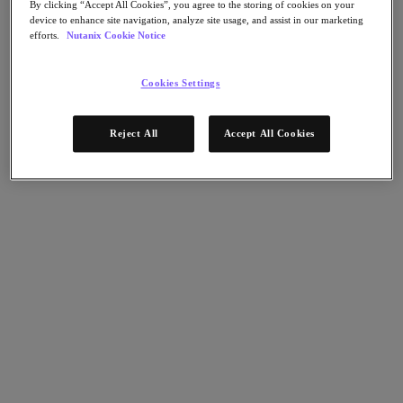
Continuidad del negocio y recuperación ante
By clicking “Accept All Cookies”, you agree to the storing of cookies on your
device to enhance site navigation, analyze site usage, and assist in our marketing
fallos
efforts.
Nutanix Cookie Notice
Seguridad
DevOps y operaciones de TI
Sostenibilidad & TI
Cookies Settings
Aplicaciónes
Citrix Virtual Apps & Desktops
Reject All
Accept All Cookies
Microsoft SQL Server
Oracle
Sectores
Automoción
Educación
Gobierno federal
Servicios financieros
Atención sanitaria
Legal
Fabricación
Medios y entretenimiento
Retail
Proveedor de servicios
Gobierno estatal y local
Partners