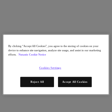
Continuidad del negocio y recuperación ante
fallos
Seguridad
DevOps y operaciones de TI
Sostenibilidad & TI
Aplicaciónes
Citrix Virtual Apps & Desktops
Microsoft SQL Server
Oracle
By clicking “Accept All Cookies”, you agree to the storing of cookies on your
Sectores
device to enhance site navigation, analyze site usage, and assist in our marketing
efforts.
Nutanix Cookie Notice
Automoción
Educación
Gobierno federal
Cookies Settings
Servicios financieros
Atención sanitaria
Legal
Reject All
Accept All Cookies
Fabricación
Medios y entretenimiento
Retail
Proveedor de servicios
Gobierno estatal y local
Partners