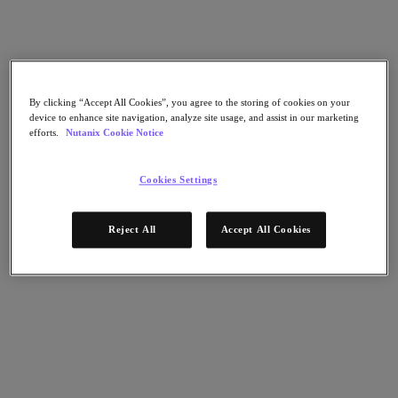
Continuidad del negocio y recuperación ante
fallos
Seguridad
DevOps y operaciones de TI
Sostenibilidad & TI
Aplicaciónes
By clicking “Accept All Cookies”, you agree to the storing of cookies on your
device to enhance site navigation, analyze site usage, and assist in our marketing
Citrix Virtual Apps & Desktops
efforts.
Nutanix Cookie Notice
Microsoft SQL Server
Oracle
Sectores
Cookies Settings
Automoción
Educación
Reject All
Accept All Cookies
Gobierno federal
Servicios financieros
Atención sanitaria
Legal
Fabricación
Medios y entretenimiento
Retail
Proveedor de servicios
Gobierno estatal y local
Partners