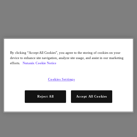
Continuidad del negocio y recuperación ante
fallos
Seguridad
DevOps y operaciones de TI
Sostenibilidad & TI
Aplicaciónes
Citrix Virtual Apps & Desktops
Microsoft SQL Server
Oracle
By clicking “Accept All Cookies”, you agree to the storing of cookies on your
device to enhance site navigation, analyze site usage, and assist in our marketing
Sectores
efforts.
Nutanix Cookie Notice
Automoción
Educación
Cookies Settings
Gobierno federal
Servicios financieros
Atención sanitaria
Reject All
Accept All Cookies
Legal
Fabricación
Medios y entretenimiento
Retail
Proveedor de servicios
Gobierno estatal y local
Partners