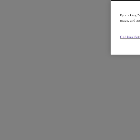
By clicking “
usage, and ass
Go to Section
Cookies Set
Qué hacemos
Agentic AI
Soluciones
Soluciones
Casos de uso clave
Aplicaciones críticas para la empresa
Multicloud híbrida
Nube privada
Cloud Native
Soberanía digital
Desarrollo/ Pruebas
End-User Computing
IA/​aprendizaje automático
Oficinas remotas y sucursales