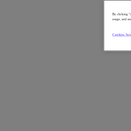
By clicking “
usage, and ass
Go to Section
Cookies Set
Qué hacemos
Agentic AI
Soluciones
Soluciones
Casos de uso clave
Aplicaciones críticas para la empresa
Multicloud híbrida
Nube privada
Cloud Native
Soberanía digital
Desarrollo/ Pruebas
End-User Computing
IA/​aprendizaje automático
Oficinas remotas y sucursales