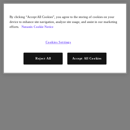
Continuidad del negocio y recuperación ante
fallos
Seguridad
By clicking “Accept All Cookies”, you agree to the storing of cookies on your
DevOps y operaciones de TI
device to enhance site navigation, analyze site usage, and assist in our marketing
Sostenibilidad & TI
efforts.
Nutanix Cookie Notice
Aplicaciónes
Citrix Virtual Apps & Desktops
Cookies Settings
Microsoft SQL Server
Oracle
Sectores
Reject All
Accept All Cookies
Automoción
Educación
Gobierno federal
Servicios financieros
Atención sanitaria
Legal
Fabricación
Medios y entretenimiento
Retail
Proveedor de servicios
Gobierno estatal y local
Partners