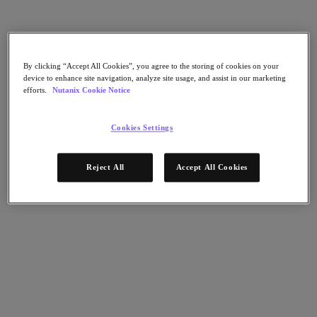
Continuidad del negocio y recuperación ante
fallos
Seguridad
DevOps y operaciones de TI
Sostenibilidad & TI
By clicking “Accept All Cookies”, you agree to the storing of cookies on your
Aplicaciónes
device to enhance site navigation, analyze site usage, and assist in our marketing
efforts.
Nutanix Cookie Notice
Citrix Virtual Apps & Desktops
Microsoft SQL Server
Oracle
Cookies Settings
Sectores
Automoción
Reject All
Accept All Cookies
Educación
Gobierno federal
Servicios financieros
Atención sanitaria
Legal
Fabricación
Medios y entretenimiento
Retail
Proveedor de servicios
Gobierno estatal y local
Partners