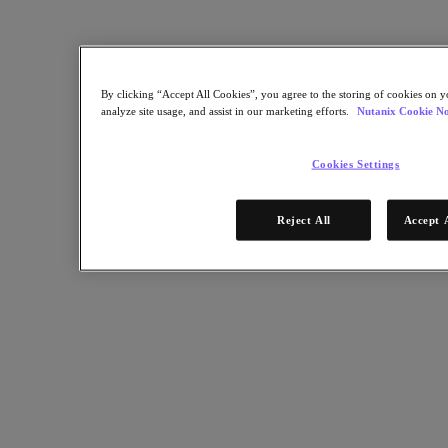
Partners
Red de partners
Encuentre un partner
By clicking “Accept All Cookies”, you agree to the storing of cookies on y
Alianza Tecnológica
analyze site usage, and assist in our marketing efforts.
Nutanix Cookie No
Integradores de sistemas
Alianzas OEM
Partners de consultoría
Cookies Settings
Proveedor de formación
Partners distribuidores
Proveedores de servicios
Reject All
Accept 
¿Todavía no es partner?
Conviértase en partner
¿Ya es partner?
Inicio de sesión
Solicite acceso al portal
XPAND Demand Center
Recursos
Recursos