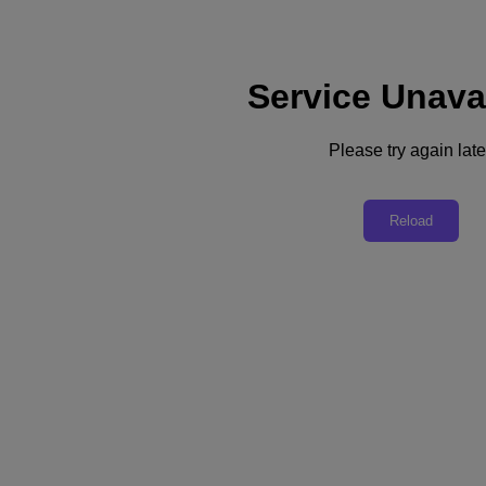
Service Unava
Soporte
Servicios
Contacte con nosotros
Please try again late
España (Español)
Deutschland (Deutsch)
Reload
España (Español)
France (Français)
Italia (Italiano)
English
日本 (日本語)
대한민국(KR)
Latinoamérica (Español)
Brasil (Português)
台灣 (繁體中文)
United Kingdom (English)
Australia (English)
Asia Pacific (English)