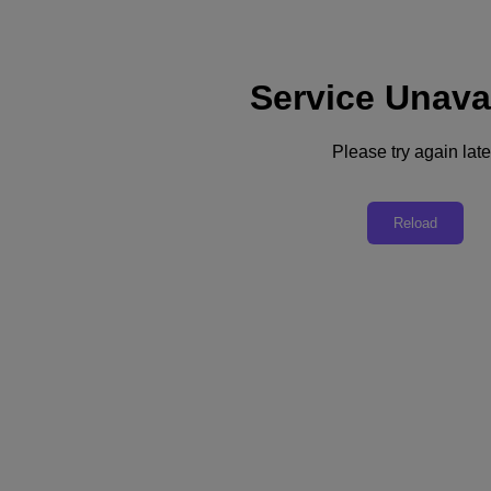
Service Unava
Soporte
Servicios
Contacte con nosotros
Please try again late
España (Español)
Deutschland (Deutsch)
Reload
España (Español)
France (Français)
Italia (Italiano)
English
日本 (日本語)
대한민국(KR)
Latinoamérica (Español)
Brasil (Português)
台灣 (繁體中文)
United Kingdom (English)
Australia (English)
Asia Pacific (English)