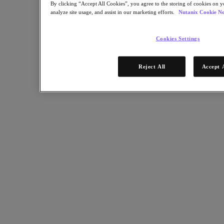
By clicking “Accept All Cookies”, you agree to the storing of cookies on y
analyze site usage, and assist in our marketing efforts.
Nutanix Cookie No
Partners
Red de partners
Cookies Settings
Encuentre un partner
Alianza Tecnológica
Integradores de sistemas
Reject All
Accept 
Alianzas OEM
Partners de consultoría
Proveedor de formación
Partners distribuidores
Proveedores de servicios
¿Todavía no es partner?
Conviértase en partner
¿Ya es partner?
Inicio de sesión
Solicite acceso al portal
XPAND Demand Center
Recursos
Recursos