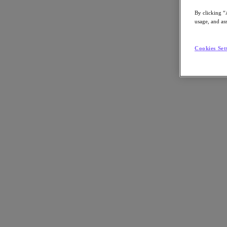
By clicking “
usage, and ass
Go to Section
Cookies Set
Qué hacemos
Agentic AI
Soluciones
Soluciones
Casos de uso clave
Aplicaciones críticas para la empresa
Multicloud híbrida
Nube privada
Cloud Native
Soberanía digital
Desarrollo/ Pruebas
End-User Computing
IA/​aprendizaje automático
Oficinas remotas y sucursales