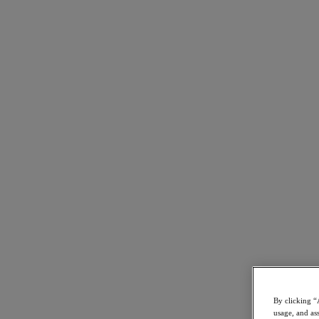
Soporte
Servicios
Contacte con nosotros
España (Español)
Deutschland (Deutsch)
España (Español)
France (Français)
Italia (Italiano)
English
日本 (日本語)
대한민국(KR)
Latinoamérica (Español)
Brasil (Português)
台灣 (繁體中文)
United Kingdom (English)
Australia (English)
By clicking “
Asia Pacific (English)
usage, and ass