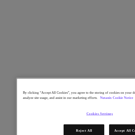
Go to Section
Executive Focus
Buscar
By clicking “Accept All Cookies”, you agree to the storing of cookies on your de
analyze site usage, and assist in our marketing efforts.
Nutanix Cookie Notice
La guía del CIO para desbloquear la
escalabilidad con GenAI de nivel
Cookies Settings
empresarial
Reject All
Accept All C