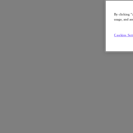
By clicking “
usage, and ass
Go to Section
Cookies Set
Qué hacemos
Agentic AI
Soluciones
Soluciones
Casos de uso clave
Aplicaciones críticas para la empresa
Multicloud híbrida
Nube privada
Cloud Native
Soberanía digital
Desarrollo/ Pruebas
End-User Computing
IA/​aprendizaje automático
Oficinas remotas y sucursales