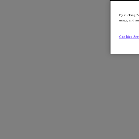
By clicking “
usage, and ass
Go to Section
Cookies Set
Qué hacemos
Agentic AI
Soluciones
Soluciones
Casos de uso clave
Aplicaciones críticas para la empresa
Multicloud híbrida
Nube privada
Cloud Native
Soberanía digital
Desarrollo/ Pruebas
End-User Computing
IA/​aprendizaje automático
Oficinas remotas y sucursales