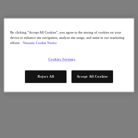
Continuidad del negocio y recuperación ante
fallos
Seguridad
DevOps y operaciones de TI
Sostenibilidad & TI
Aplicaciónes
By clicking “Accept All Cookies”, you agree to the storing of cookies on your
device to enhance site navigation, analyze site usage, and assist in our marketing
Citrix Virtual Apps & Desktops
efforts.
Nutanix Cookie Notice
Microsoft SQL Server
Oracle
Sectores
Cookies Settings
Automoción
Educación
Reject All
Accept All Cookies
Gobierno federal
Servicios financieros
Atención sanitaria
Legal
Fabricación
Medios y entretenimiento
Retail
Proveedor de servicios
Gobierno estatal y local
Partners