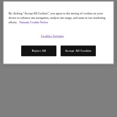
Continuidad del negocio y recuperación ante
fallos
Seguridad
By clicking “Accept All Cookies”, you agree to the storing of cookies on your
DevOps y operaciones de TI
device to enhance site navigation, analyze site usage, and assist in our marketing
Sostenibilidad & TI
efforts.
Nutanix Cookie Notice
Aplicaciónes
Citrix Virtual Apps & Desktops
Cookies Settings
Microsoft SQL Server
Oracle
Sectores
Reject All
Accept All Cookies
Automoción
Educación
Gobierno federal
Servicios financieros
Atención sanitaria
Legal
Fabricación
Medios y entretenimiento
Retail
Proveedor de servicios
Gobierno estatal y local
Partners