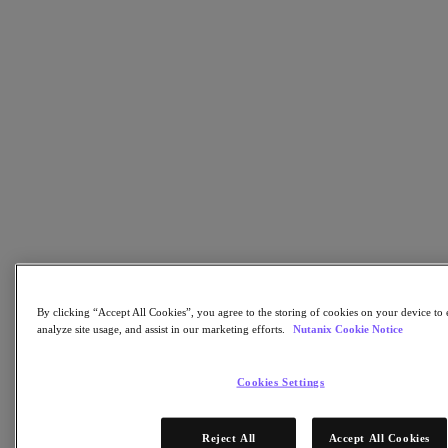
Nutanix Disaster Recovery
Nutanix Flow
Nutanix Cloud Clusters (NC2)
Nutanix Government Cloud Clusters (GC2)
NCI with External Storage
Nutanix Database Service
Nutanix Kubernetes® Platform
Nutanix Kubernetes® Platform
Nutanix Data Services for Kubernetes
클라우드 네이티브 AOS
Multicloud Kubernetes
Nutanix Cloud Manager
Nutanix Cloud Manager
Intelligent Operations
Self-Service
By clicking “Accept All Cookies”, you agree to the storing of cookies on your device to 
Cost Governance
analyze site usage, and assist in our marketing efforts.
Nutanix Cookie Notice
Security Central
Nutanix Unified Storage
Cookies Settings
Nutanix Unified Storage
Files Storage
Objects Storage
Reject All
Accept All Cookies
Volumes Block Storage