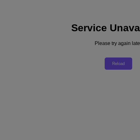
Service Unava
지원
서비스
문의
Please try again late
대한민국(KR)
Reload
Deutschland (Deutsch)
España (Español)
France (Français)
Italia (Italiano)
English
日本 (日本語)
대한민국(KR)
Latinoamérica (Español)
Brasil (Português)
台灣 (繁體中文)
United Kingdom (English)
Australia (English)
Asia Pacific (English)