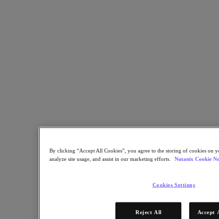
백서
eBooks
애널리스트 보고서
고객 사례
용어집
솔루션 브리프
테크 노트
.NEXT 커뮤니티 블로그
보도 자료
비디오 보기
온디맨드 웨비나
동영상
참석
By clicking “Accept All Cookies”, you agree to the storing of cookies on y
이벤트 및 웨비나
analyze site usage, and assist in our marketing efforts.
Nutanix Cookie No
교육
인증
연결
Cookies Settings
지원 및 서비스
Reject All
Accept 
파트너 포털