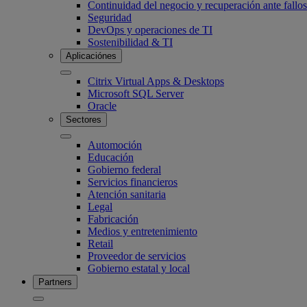
Continuidad del negocio y recuperación ante fallos
Seguridad
DevOps y operaciones de TI
Sostenibilidad & TI
Aplicaciónes
Citrix Virtual Apps & Desktops
Microsoft SQL Server
Oracle
Sectores
Automoción
Educación
Gobierno federal
Servicios financieros
Atención sanitaria
Legal
Fabricación
Medios y entretenimiento
Retail
Proveedor de servicios
Gobierno estatal y local
Partners