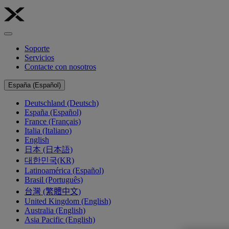
Soporte
Servicios
Contacte con nosotros
España (Español)
Deutschland (Deutsch)
España (Español)
France (Français)
Italia (Italiano)
English
日本 (日本語)
대한민국(KR)
Latinoamérica (Español)
Brasil (Português)
台灣 (繁體中文)
United Kingdom (English)
Australia (English)
Asia Pacific (English)