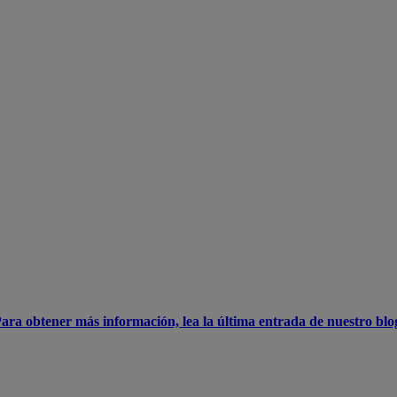
¿Sufre vendor lock-in en su capa de virtualización?
ad y capacidad de elección en todas las capas 
ntan a la incertidumbre y el riesgo. Nuestra plataforma de nube ofrece
proveedor, y acepta entornos VMware con gestión unificada.
ara obtener más información, lea la última entrada de nuestro blo