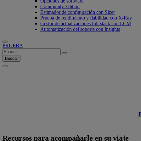
Opciones de software
Community Edition
Estimador de configuración con Sizer
Prueba de rendimiento y fiabilidad con X-Ray
Gestor de actualizaciones full-stack con LCM
Automatización del soporte con Insights
PRUEBA
Buscar
Flexibilid
Ofrecemos soluciones para aquellos clientes de VMware que se enfre
P
Recursos para acompañarle en su viaje