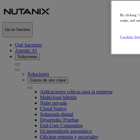
By clicking “
usage, and ass
Go to Section
Cookies Set
Qué hacemos
Agentic AI
Soluciones
Soluciones
Casos de uso clave
Aplicaciones críticas para la empresa
Multicloud híbrida
Nube privada
Cloud Native
Soberanía digital
Desarrollo/ Pruebas
End-User Computing
IA/​aprendizaje automático
Oficinas remotas y sucursales