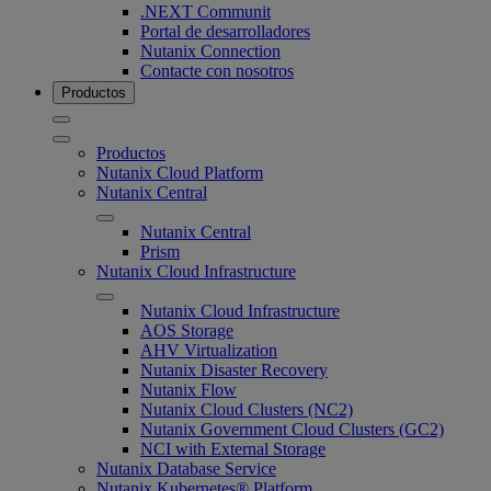
.NEXT Communit
Portal de desarrolladores
Nutanix Connection
Contacte con nosotros
Productos
Productos
Nutanix Cloud Platform
Nutanix Central
Nutanix Central
Prism
Nutanix Cloud Infrastructure
Nutanix Cloud Infrastructure
AOS Storage
AHV Virtualization
Nutanix Disaster Recovery
Nutanix Flow
Nutanix Cloud Clusters (NC2)
Nutanix Government Cloud Clusters (GC2)
NCI with External Storage
Nutanix Database Service
Nutanix Kubernetes® Platform