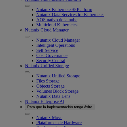
Nutanix Kubernetes® Platform
Nutanix Data Services for Kubernetes
AOS nativo de la nube
Multicloud Kubernetes
Nutanix Cloud Manager
Nutanix Cloud Manager
Intelligent Operations
Self-Service
Cost Governance
Security Central
Nutanix Unified Storage
Nutanix Unified Storage
Files Storage
Objects Storage
Volumes Block Storage
Nutanix Data Lens
Nutanix Enterprise AI
Para que la implementación tenga éxito
Nutanix Move
Plataformas de Hardware