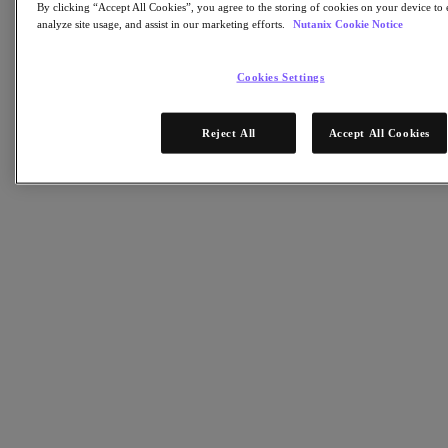
By clicking “Accept All Cookies”, you agree to the storing of cookies on your device to 
analyze site usage, and assist in our marketing efforts.
Nutanix Cookie Notice
Partners
Red de partners
Cookies Settings
Encuentre un partner
Alianza Tecnológica
Integradores de sistemas
Reject All
Accept All Cookies
Alianzas OEM
Partners de consultoría
Proveedor de formación
Partners distribuidores
Proveedores de servicios
¿Todavía no es partner?
Conviértase en partner
¿Ya es partner?
Inicio de sesión
Solicite acceso al portal
XPAND Demand Center
Recursos
Recursos