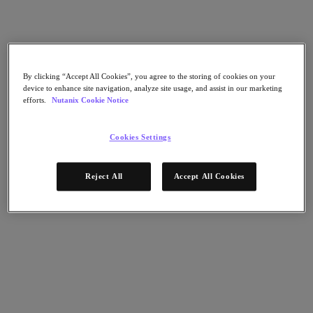
Continuidad del negocio y recuperación ante
fallos
Seguridad
DevOps y operaciones de TI
Sostenibilidad & TI
Aplicaciónes
By clicking “Accept All Cookies”, you agree to the storing of cookies on your
device to enhance site navigation, analyze site usage, and assist in our marketing
Citrix Virtual Apps & Desktops
efforts.
Nutanix Cookie Notice
Microsoft SQL Server
Oracle
Sectores
Cookies Settings
Automoción
Educación
Reject All
Accept All Cookies
Gobierno federal
Servicios financieros
Atención sanitaria
Legal
Fabricación
Medios y entretenimiento
Retail
Proveedor de servicios
Gobierno estatal y local
Partners