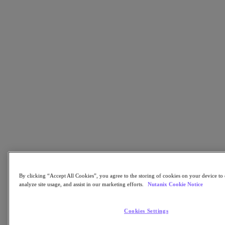
解決方案架構
合作夥伴
合作夥伴
合作夥伴網絡
尋找合作夥伴
技術聯盟
系統整合商
OEM 合作
諮詢合作夥伴
培訓課程供應商
經銷商合作夥伴
服務供應商
By clicking “Accept All Cookies”, you agree to the storing of cookies on your device to 
還沒成為合作夥伴？
analyze site usage, and assist in our marketing efforts.
Nutanix Cookie Notice
成為合作夥伴
Cookies Settings
已經是合作夥伴？