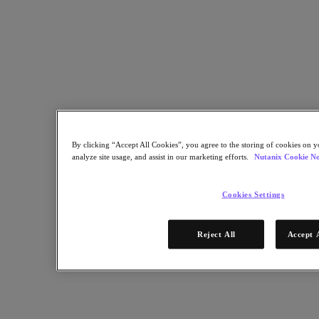
統一平台
VMware 替代方案
Kubernetes 平台
供應鏈韌性
關鍵用例
營運持續性和災難復原
關鍵業務應用程式
雲端原生
By clicking “Accept All Cookies”, you agree to the storing of cookies on y
數位主權
analyze site usage, and assist in our marketing efforts.
Nutanix Cookie No
數位主權
遠端辦公室和分支機構
Cookies Settings
混合多雲
遷移至雲端
Reject All
Accept 
私有雲
營運持續性和災難復原
安全性
永續發展 & 資訊科技
資料庫