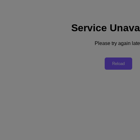
Service Unava
支援
服務
Please try again late
聯絡我們
台灣 (繁體中文)
Reload
Deutschland (Deutsch)
España (Español)
France (Français)
Italia (Italiano)
English
日本 (日本語)
대한민국(KR)
Latinoamérica (Español)
Brasil (Português)
台灣 (繁體中文)
United Kingdom (English)
Australia (English)