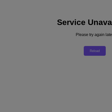
Service Unava
Soporte
Certificación
Póngase en contacto con nosotros
Please try again late
Latinoamérica (Español)
Deutschland (Deutsch)
Reload
España (Español)
France (Français)
Italia (Italiano)
English
日本 (日本語)
대한민국(KR)
Latinoamérica (Español)
Brasil (Português)
台灣 (繁體中文)
United Kingdom (English)
Australia (English)
Asia Pacific (English)