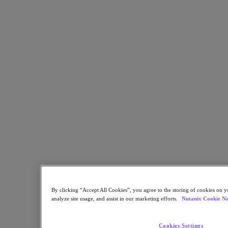
Objects Storage
Volumes Block Storage
Nutanix Data Lens
Nutanix Enterprise AI
成功部署必備
Nutanix Move
硬體平台
更多軟體選項
Community Edition
Sizer 配置估算器
X-Ray 效能與可靠性測試
LCM 全堆疊更新管理器
Insights 支援自動化
解決方案
解決方案
By clicking “Accept All Cookies”, you agree to the storing of cookies on y
關鍵解決方案
analyze site usage, and assist in our marketing efforts.
Nutanix Cookie No
代理型 AI
Cookies Settings