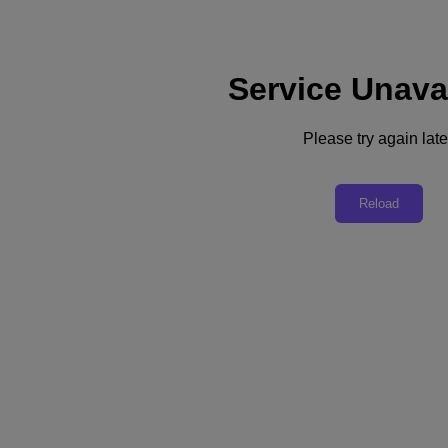
Service Unava
支援
服務
Please try again late
聯絡我們
台灣 (繁體中文)
Reload
Deutschland (Deutsch)
España (Español)
France (Français)
Italia (Italiano)
English
日本 (日本語)
대한민국(KR)
Latinoamérica (Español)
Brasil (Português)
台灣 (繁體中文)
United Kingdom (English)
Australia (English)