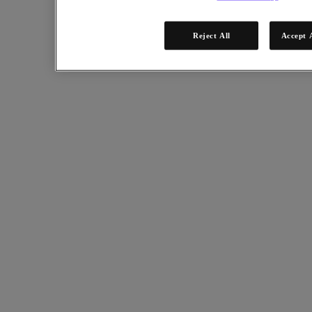
統一平台
VMware 替代方案
Reject All
Accept 
Kubernetes 平台
供應鏈韌性
關鍵用例
營運持續性和災難復原
關鍵業務應用程式
雲端原生
數位主權
數位主權
遠端辦公室和分支機構
混合多雲
遷移至雲端
私有雲
營運持續性和災難復原
安全性
永續發展 & 資訊科技
資料庫