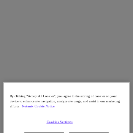
Go to Section
O que fazemos
Produtos
Produtos
Nutanix Cloud Platform
Nutanix Central
Nutanix Central
Prism
Nutanix Cloud Infrastructure
By clicking “Accept All Cookies”, you agree to the storing of cookies on your
device to enhance site navigation, analyze site usage, and assist in our marketing
efforts.
Nutanix Cookie Notice
Nutanix Cloud Infrastructure
AOS Storage
AHV Virtualization
Cookies Settings
Nutanix Disaster Recovery
Nutanix Flow